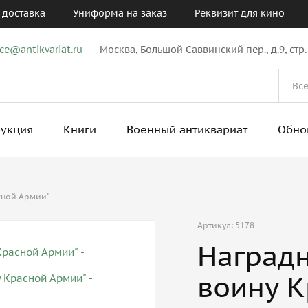
 доставка
Униформа на заказ
Реквизит для кино
ice@antikvariat.ru
Москва, Большой Саввинский пер., д.9, стр.
рукция
Книги
Военный антиквариат
Обно
сной Армии"
Артикул: 5178
Наградн
воину К