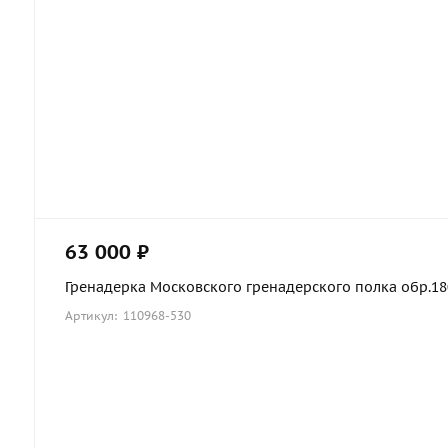
63 000 ₽
Гренадерка Московского гренадерского полка обр.1803
Артикул: 110968-530