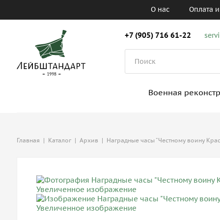
О нас
Оплата и
+7 (905) 716 61-22
serv
Военная реконст
Главная
|
Каталог
|
Архив
|
Наградные часы "Честному воину Кра