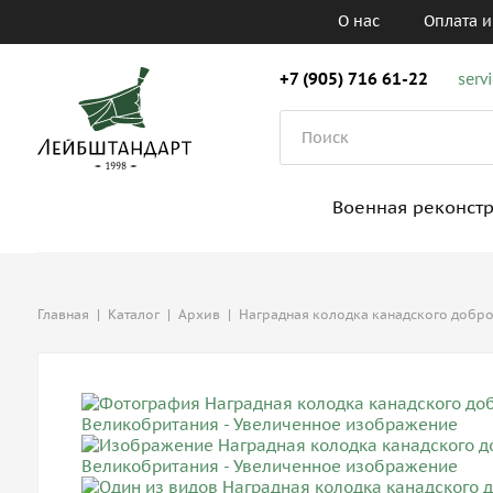
О нас
Оплата и
+7 (905) 716 61-22
serv
Военная реконст
Главная
|
Каталог
|
Архив
|
Наградная колодка канадского добр