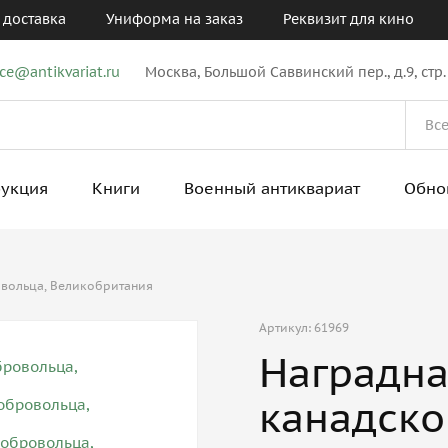
 доставка
Униформа на заказ
Реквизит для кино
ice@antikvariat.ru
Москва, Большой Саввинский пер., д.9, стр.
рукция
Книги
Военный антиквариат
Обно
овольца, Великобритания
Артикул: 61969
Наградна
канадско