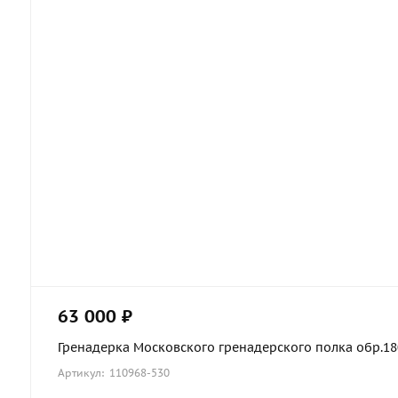
63 000 ₽
Гренадерка Московского гренадерского полка обр.1803
Артикул: 110968-530