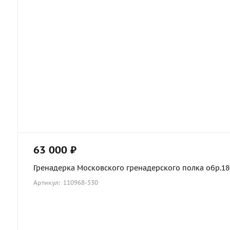
63 000 ₽
Гренадерка Московского гренадерского полка обр.1803
Артикул: 110968-530