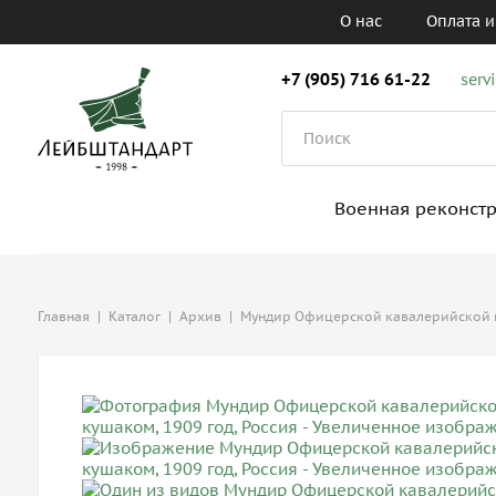
О нас
Оплата и
+7 (905) 716 61-22
serv
Военная реконст
Главная
|
Каталог
|
Архив
|
Мундир Офицерской кавалерийской шк