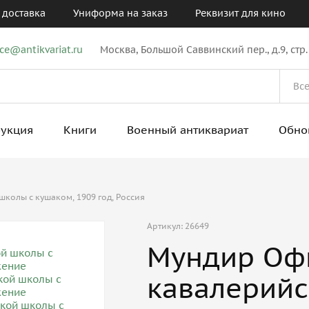
 доставка
Униформа на заказ
Реквизит для кино
ice@antikvariat.ru
Москва, Большой Саввинский пер., д.9, стр.
рукция
Книги
Военный антиквариат
Обно
олы с кушаком, 1909 год, Россия
Артикул: 26649
Мундир Оф
кавалерийс