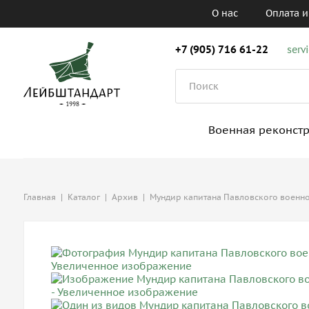
О нас
Оплата и
+7 (905) 716 61-22
serv
Военная реконст
Главная
|
Каталог
|
Архив
|
Мундир капитана Павловского военно