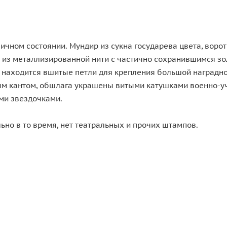
чном состоянии. Мундир из сукна государева цвета, ворот
 из металлизированной нити с частично сохранившимся зо
и находится вшитые петли для крепления большой наградн
сным кантом, обшлага украшены витыми катушками военно-
ми звездочками.
ьно в то время, нет театральных и прочих штампов.