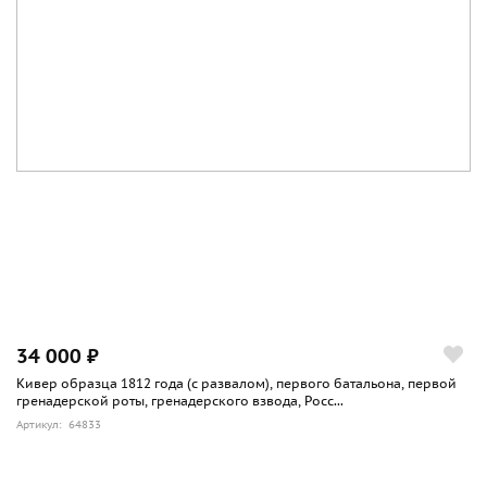
34 000 ₽
Кивер образца 1812 года (с развалом), первого батальона, первой
гренадерской роты, гренадерского взвода, Росс...
Артикул: 64833