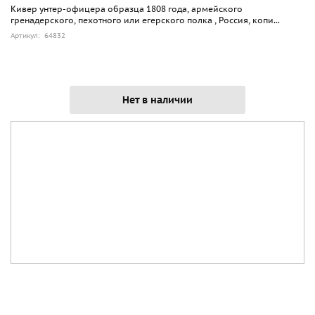
Кивер унтер-офицера образца 1808 года, армейского
гренадерского, пехотного или егерского полка , Россия, копи...
Артикул: 64832
Нет в наличии