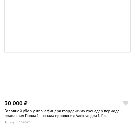
30 000 ₽
Головной убор унтер-офицера гвардейских гренадер периода
правления Павла I - начала правления Александра I. Ро...
Артикул: 107062