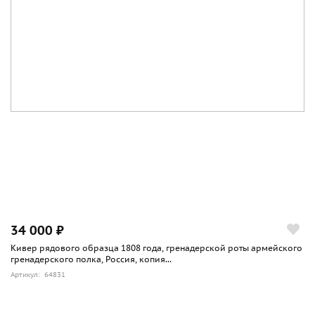
34 000 ₽
Кивер рядового образца 1808 года, гренадерской роты армейского
гренадерского полка, Россия, копия...
Артикул: 64831