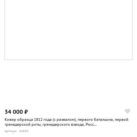
34 000 ₽
Кивер образца 1812 года (с развалом), первого батальона, первой
гренадерской роты, гренадерского взвода, Росс...
Артикул: 64833