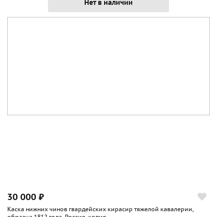
Нет в наличии
30 000 ₽
Каска нижних чинов гвардейских кирасир тяжелой кавалерии,
образца 1812 года, Россия, копия...