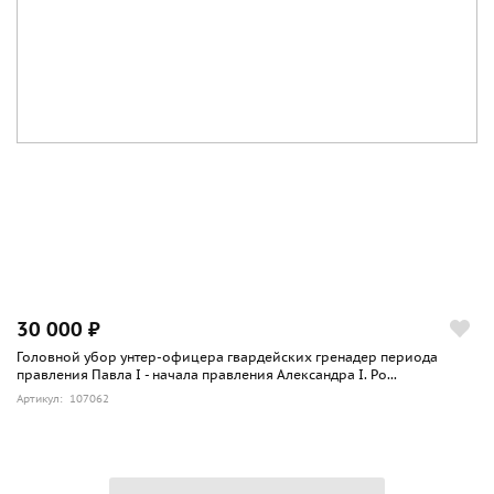
30 000 ₽
Головной убор унтер-офицера гвардейских гренадер периода
правления Павла I - начала правления Александра I. Ро...
Артикул: 107062