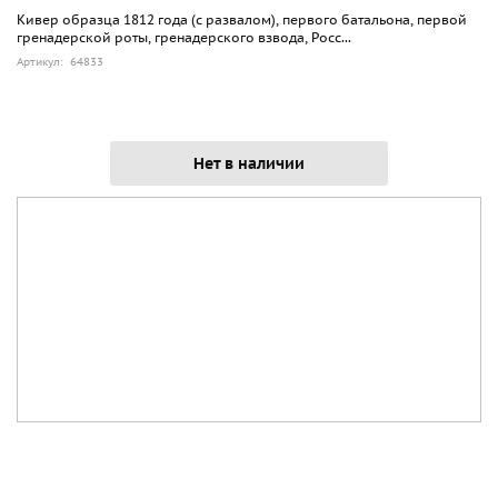
Кивер образца 1812 года (с развалом), первого батальона, первой
гренадерской роты, гренадерского взвода, Росс...
Артикул: 64833
Нет в наличии