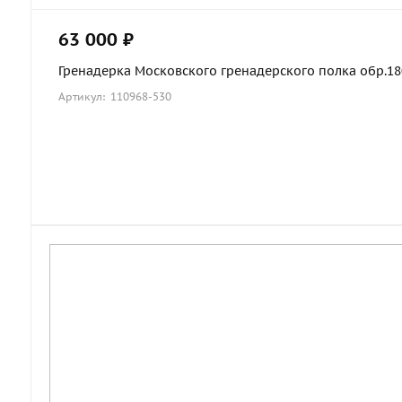
63 000 ₽
Гренадерка Московского гренадерского полка обр.1803
Артикул: 110968-530