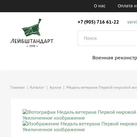
О нас
Оплата и
+7 (905) 716 61-22
serv
Военная реконст
Главная
|
Каталог
|
Архив
|
Медаль ветерана Первой мировой во