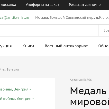
 доставка
Униформа на заказ
Реквизит для кино
ice@antikvariat.ru
Москва, Большой Саввинский пер., д.9, стр.
рукция
Книги
Военный антиквариат
Обно
йны, Венгрия
Артикул: 56706
Медаль
мировой