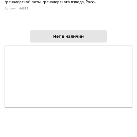
гренадерской роты, гренадерского взвода, Росс...
Артикул: 64833
Нет в наличии