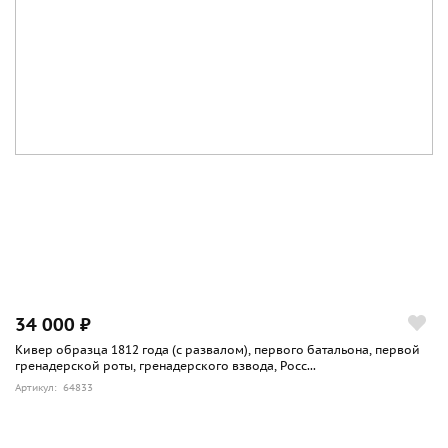
34 000 ₽
Кивер образца 1812 года (с развалом), первого батальона, первой
гренадерской роты, гренадерского взвода, Росс...
Артикул: 64833