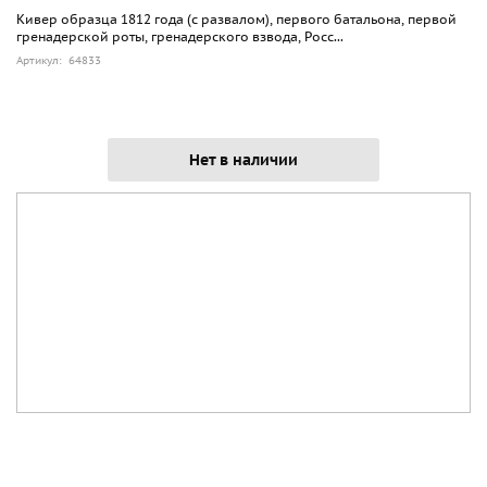
Кивер образца 1812 года (с развалом), первого батальона, первой
гренадерской роты, гренадерского взвода, Росс...
Артикул: 64833
Нет в наличии