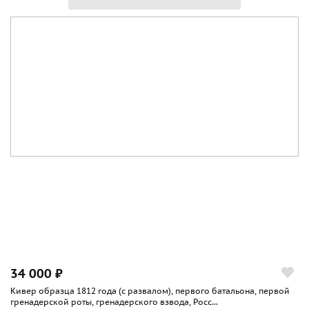
34 000 ₽
Кивер образца 1812 года (с развалом), первого батальона, первой
гренадерской роты, гренадерского взвода, Росс...