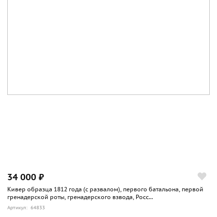
34 000 ₽
Кивер образца 1812 года (с развалом), первого батальона, первой
гренадерской роты, гренадерского взвода, Росс...
Артикул: 64833