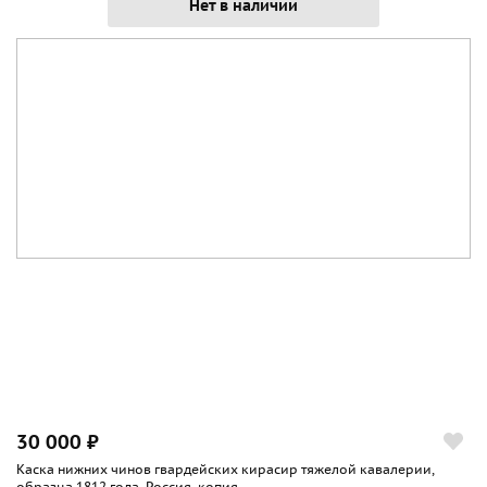
Нет в наличии
30 000 ₽
Каска нижних чинов гвардейских кирасир тяжелой кавалерии,
образца 1812 года, Россия, копия...