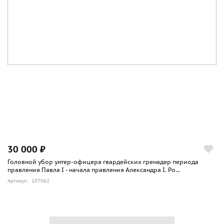
30 000 ₽
Головной убор унтер-офицера гвардейских гренадер периода
правления Павла I - начала правления Александра I. Ро...
Артикул: 107062