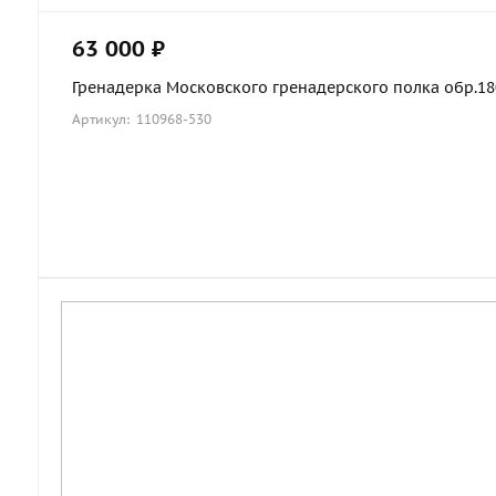
63 000 ₽
Гренадерка Московского гренадерского полка обр.1803
Артикул: 110968-530