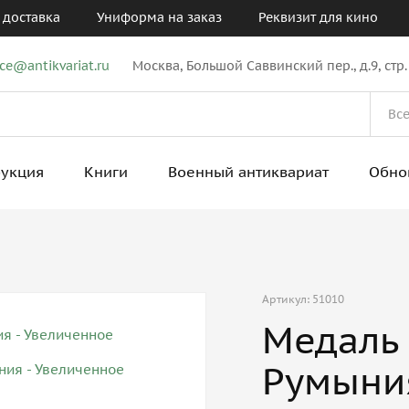
 доставка
Униформа на заказ
Реквизит для кино
ice@antikvariat.ru
Москва, Большой Саввинский пер., д.9, стр.
рукция
Книги
Военный антиквариат
Обно
Артикул: 51010
Медаль 
Румыни