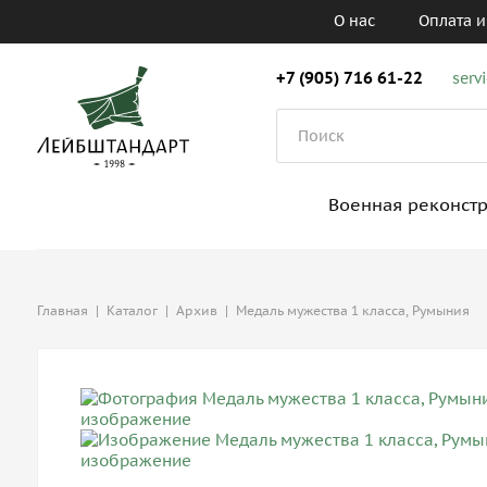
О нас
Оплата и
+7 (905) 716 61-22
serv
Военная реконст
Главная
|
Каталог
|
Архив
|
Медаль мужества 1 класса, Румыния