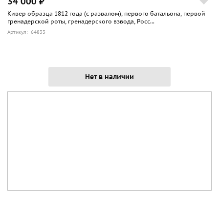
34 000 ₽
Кивер образца 1812 года (с развалом), первого батальона, первой
гренадерской роты, гренадерского взвода, Росс...
Артикул: 64833
Нет в наличии