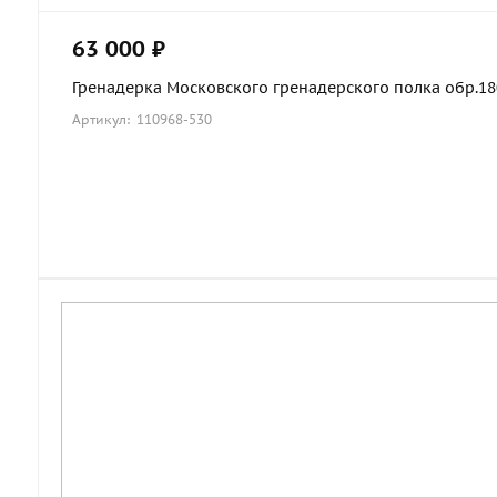
63 000 ₽
Гренадерка Московского гренадерского полка обр.1803
Артикул: 110968-530