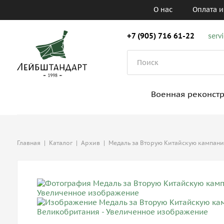
О нас
Оплата и
+7 (905) 716 61-22
serv
Военная реконст
Главная
|
Каталог
|
Архив
|
Медаль за Вторую Китайскую кампан