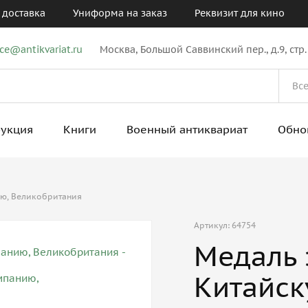
 доставка
Униформа на заказ
Реквизит для кино
ice@antikvariat.ru
Москва, Большой Саввинский пер., д.9, стр.
рукция
Книги
Военный антиквариат
Обно
ию, Великобритания
Артикул: 64754
Медаль 
Китайск