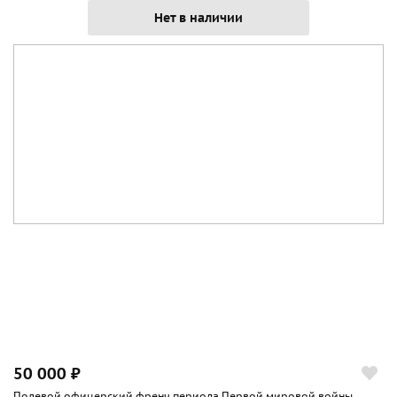
Нет в наличии
50 000 ₽
Полевой офицерский френч периода Первой мировой войны.