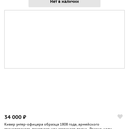
Нет в наличии
34 000 ₽
Кивер унтер-офицера образца 1808 года, армейского
гренадерского, пехотного или егерского полка , Россия, копи...