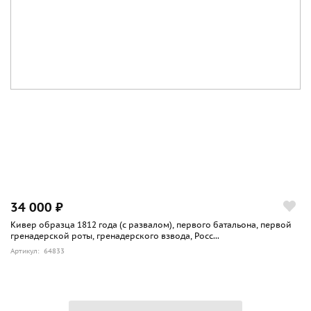
34 000 ₽
Кивер образца 1812 года (с развалом), первого батальона, первой
гренадерской роты, гренадерского взвода, Росс...
Артикул: 64833