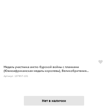
Медаль участника англо-бурской войны с планками
(Южноафриканская медаль королевы), Великобритания...
Артикул: 107857-101
Нет в наличии