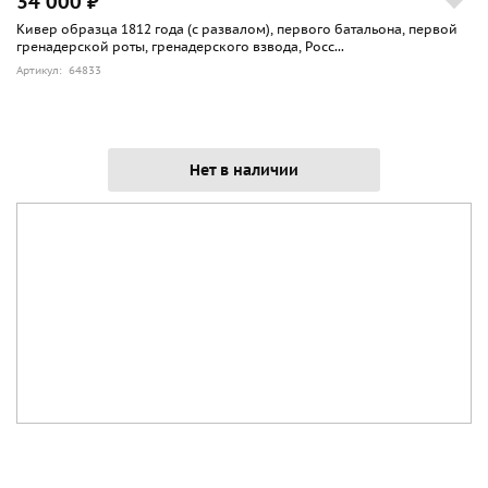
34 000 ₽
Кивер образца 1812 года (с развалом), первого батальона, первой
гренадерской роты, гренадерского взвода, Росс...
Артикул: 64833
Нет в наличии