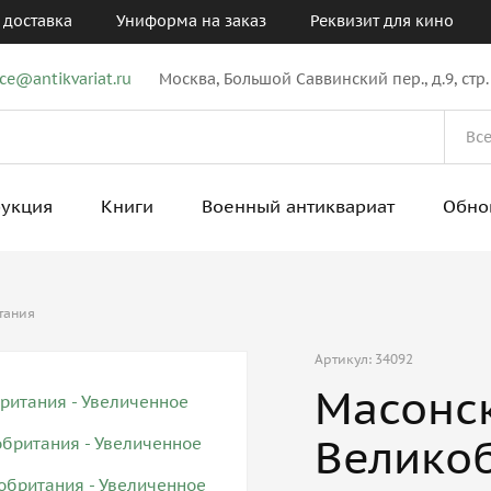
 доставка
Униформа на заказ
Реквизит для кино
ice@antikvariat.ru
Москва, Большой Саввинский пер., д.9, стр.
рукция
Книги
Военный антиквариат
Обно
тания
Артикул: 34092
Масонск
Велико