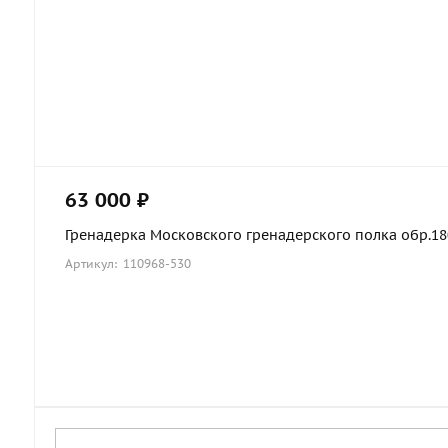
63 000 ₽
Гренадерка Московского гренадерского полка обр.1803
Артикул: 110968-530