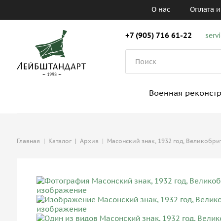
О нас
Оплата и
+7 (905) 716 61-22
serv
Военная реконст
Главная
|
Каталог
|
Архив
|
Масонский знак, 1932 год, Великобри