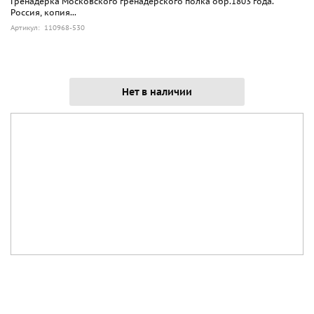
Гренадерка Московского гренадерского полка обр.1803 года.
Россия, копия...
Артикул: 110968-530
Нет в наличии