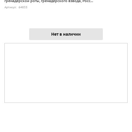
гренадерской роты, гренадерского взвода, Росс...
Артикул: 64833
Нет в наличии