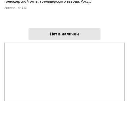
гренадерской роты, гренадерского взвода, Росс...
Артикул: 64833
Нет в наличии