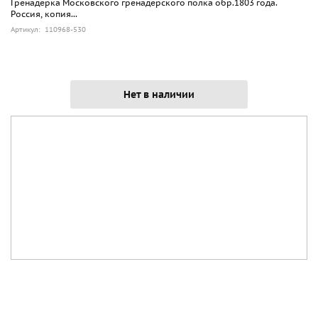
Гренадерка Московского гренадерского полка обр.1803 года.
Россия, копия...
Артикул: 110968-530
Нет в наличии