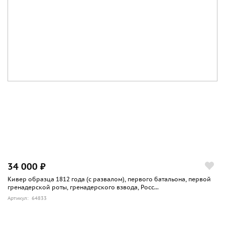
34 000 ₽
Кивер образца 1812 года (с развалом), первого батальона, первой
гренадерской роты, гренадерского взвода, Росс...
Артикул: 64833