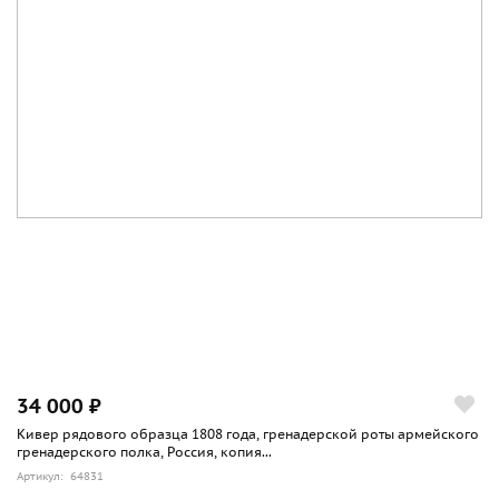
34 000 ₽
Кивер рядового образца 1808 года, гренадерской роты армейского
гренадерского полка, Россия, копия...
Артикул: 64831