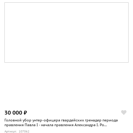
30 000 ₽
Головной убор унтер-офицера гвардейских гренадер периода
правления Павла I - начала правления Александра I. Ро...
Артикул: 107062