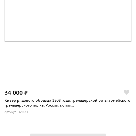
34 000 ₽
Кивер рядового образца 1808 года, гренадерской роты армейского
гренадерского полка, Россия, копия...
Артикул: 64831