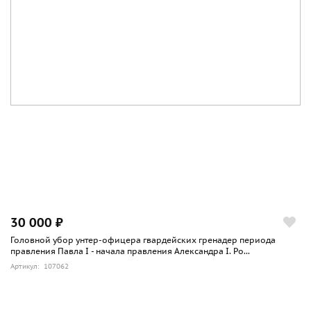
30 000 ₽
Головной убор унтер-офицера гвардейских гренадер периода
правления Павла I - начала правления Александра I. Ро...
Артикул: 107062