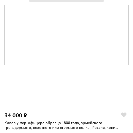
34 000 ₽
Кивер унтер-офицера образца 1808 года, армейского
гренадерского, пехотного или егерского полка , Россия, копи...