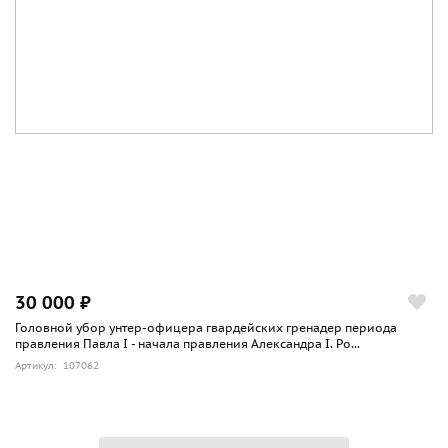
30 000 ₽
Головной убор унтер-офицера гвардейских гренадер периода
правления Павла I - начала правления Александра I. Ро...
Артикул: 107062