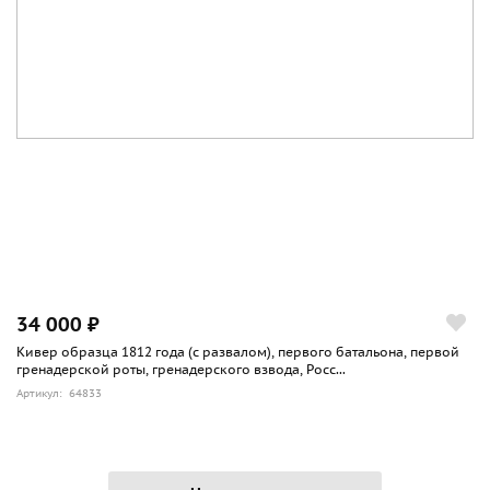
34 000 ₽
Кивер образца 1812 года (с развалом), первого батальона, первой
гренадерской роты, гренадерского взвода, Росс...
Артикул: 64833