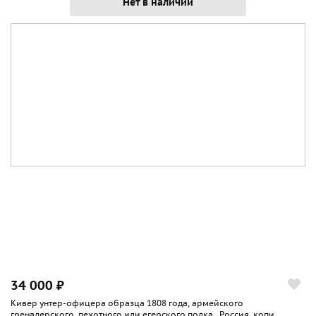
Нет в наличии
34 000 ₽
Кивер унтер-офицера образца 1808 года, армейского
гренадерского, пехотного или егерского полка , Россия, копи...