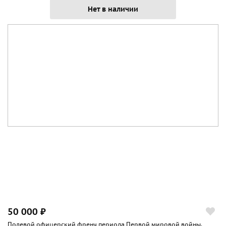
Нет в наличии
50 000 ₽
Полевой офицерский френч периода Первой мировой войны.