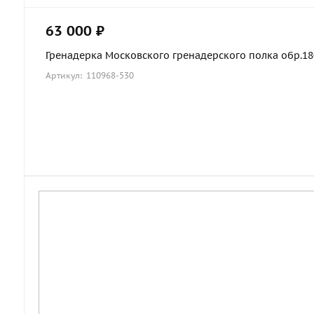
63 000 ₽
Гренадерка Московского гренадерского полка обр.1803
Артикул: 110968-530