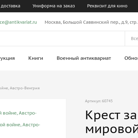
 доставка
Униформа на заказ
Реквизит для кино
ice@antikvariat.ru
Москва, Большой Саввинский пер., д.9, стр.
рукция
Книги
Военный антиквариат
Обно
ойне, Австро-Венгрия
Артикул: 60745
Крест за
мировой