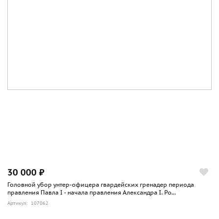
30 000 ₽
Головной убор унтер-офицера гвардейских гренадер периода
правления Павла I - начала правления Александра I. Ро...
Артикул: 107062