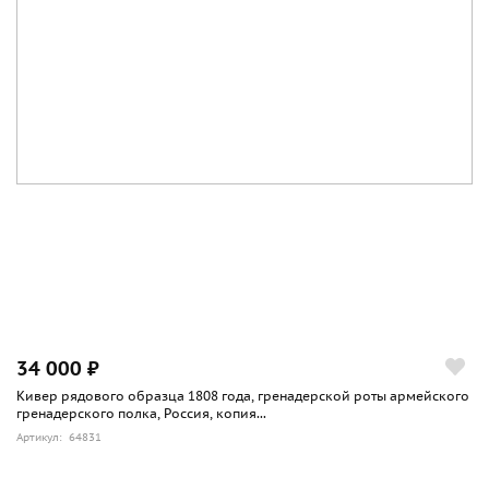
34 000 ₽
Кивер рядового образца 1808 года, гренадерской роты армейского
гренадерского полка, Россия, копия...
Артикул: 64831