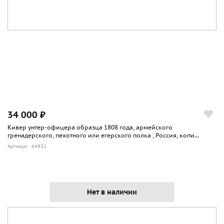
34 000 ₽
Кивер унтер-офицера образца 1808 года, армейского
гренадерского, пехотного или егерского полка , Россия, копи...
Артикул: 64832
Нет в наличии