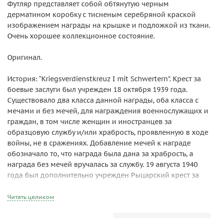
Футляр представляет собой обтянутую черным
дерматином коробку с тисненым серебряной краской
изображением награды на крышке и подложкой из ткани.
Очень хорошее коллекционное состояние.
Оригинал.
История: “Kriegsverdienstkreuz I mit Schwertern”. Крест за
боевые заслуги был учрежден 18 октября 1939 года.
Существовало два класса данной награды, оба класса с
мечами и без мечей, для награждения военнослужащих и
граждан, в том числе женщин и иностранцев за
образцовую службу и/или храбрость, проявленную в ходе
войны, не в сражениях. Добавление мечей к награде
обозначало то, что награда была дана за храбрость, а
награда без мечей вручалась за службу. 19 августа 1940
года был дополнительно учрежден Рыцарский крест за
боевые заслуги для награждения тех военнослужащих,
которые внесли значительный вклад в военные действия,
Читать целиком
а также Медаль за боевые заслуги для награждения