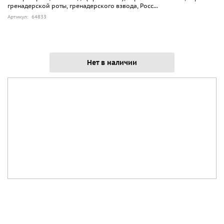
гренадерской роты, гренадерского взвода, Росс...
Артикул: 64833
Нет в наличии