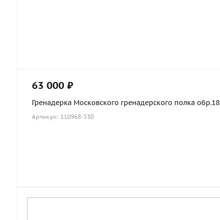
63 000 ₽
Гренадерка Московского гренадерского полка обр.1803
Артикул: 110968-530