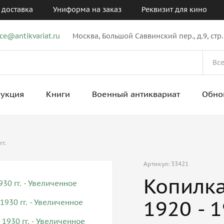
 доставка
Униформа на заказ
Реквизит для кино
ice@antikvariat.ru
Москва, Большой Саввинский пер., д.9, стр.
рукция
Книги
Военный антиквариат
Обно
гг.
Артикул: 33421
Копилка
1920 - 1