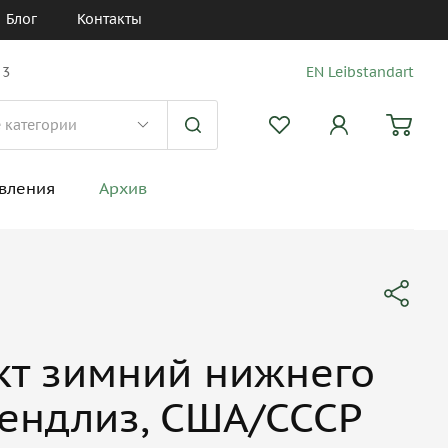
Блог
Контакты
 3
EN Leibstandart
вления
Архив
кт зимний нижнего
лендлиз, США/СССР