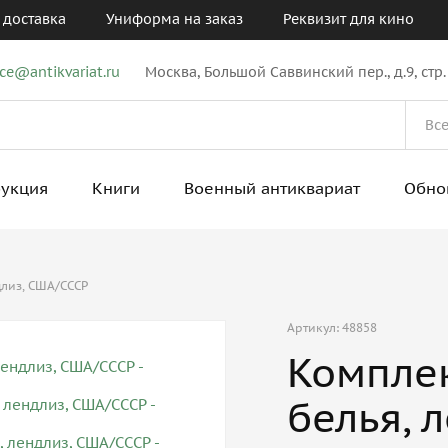
 доставка
Униформа на заказ
Реквизит для кино
ice@antikvariat.ru
Москва, Большой Саввинский пер., д.9, стр.
рукция
Книги
Военный антиквариат
Обно
длиз, США/СССР
Артикул: 48858
Компле
белья, 