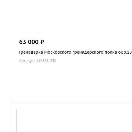
63 000 ₽
Гренадерка Московского гренадерского полка обр.1803
Артикул: 110968-530