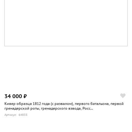
34 000 ₽
Кивер образца 1812 года (с развалом), первого батальона, первой
гренадерской роты, гренадерского взвода, Росс...
Артикул: 64833