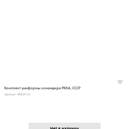
Комплект униформы командира РККА, СССР
Артикул: 48829-21
Нет в наличии