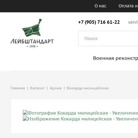
О нас
Оплата и
+7 (905) 716 61-22
serv
Военная реконст
Главная
|
Каталог
|
Архив
|
Кокарда милицейская