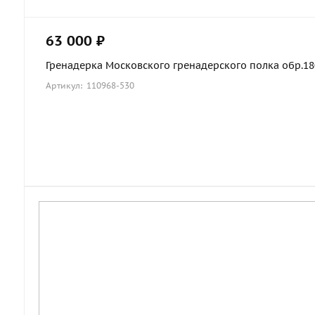
63 000 ₽
Гренадерка Московского гренадерского полка обр.1803
Артикул: 110968-530