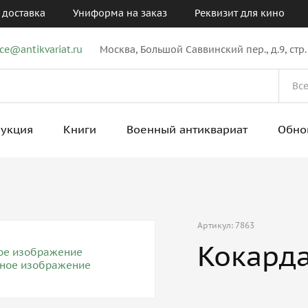
 доставка
Униформа на заказ
Реквизит для кино
ice@antikvariat.ru
Москва, Большой Саввинский пер., д.9, стр.
рукция
Книги
Военный антиквариат
Обно
Артикул: 7863
Кокард