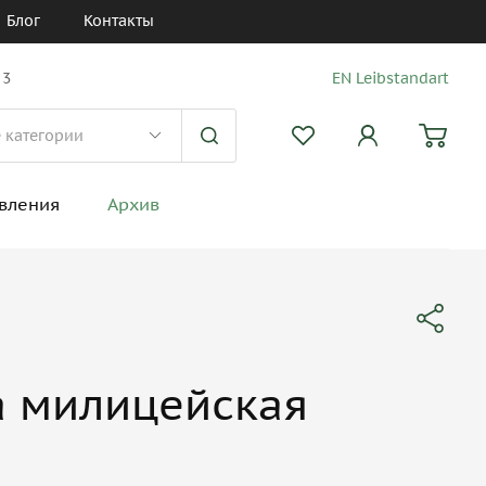
Блог
Контакты
 3
EN Leibstandart
вления
Архив
а милицейская