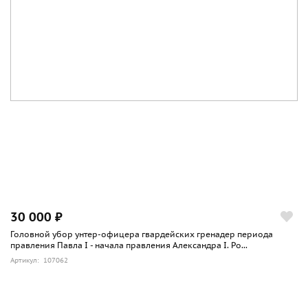
30 000 ₽
Головной убор унтер-офицера гвардейских гренадер периода
правления Павла I - начала правления Александра I. Ро...
Артикул: 107062