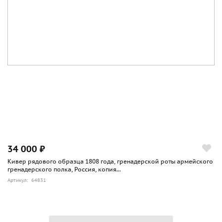
34 000 ₽
Кивер рядового образца 1808 года, гренадерской роты армейского
гренадерского полка, Россия, копия...
Артикул: 64831