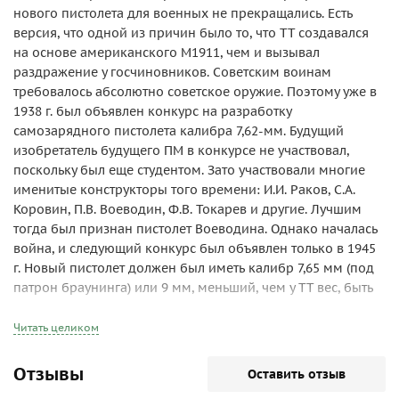
нового пистолета для военных не прекращались. Есть
версия, что одной из причин было то, что ТТ создавался
на основе американского М1911, чем и вызывал
раздражение у госчиновников. Советским воинам
требовалось абсолютно советское оружие. Поэтому уже в
1938 г. был объявлен конкурс на разработку
самозарядного пистолета калибра 7,62-мм. Будущий
изобретатель будущего ПМ в конкурсе не участвовал,
поскольку был еще студентом. Зато участвовали многие
именитые конструкторы того времени: И.И. Раков, С.А.
Коровин, П.В. Воеводин, Ф.В. Токарев и другие. Лучшим
тогда был признан пистолет Воеводина. Однако началась
война, и следующий конкурс был объявлен только в 1945
г. Новый пистолет должен был иметь калибр 7,65 мм (под
патрон браунинга) или 9 мм, меньший, чем у ТТ вес, быть
более надежным и т. п. На сей раз знаменитых
конструкторов потеснил малоизвестный оружейник из
Читать целиком
Тулы — Н.Ф. Макаров.
Николай Федорович Макаров (1914-1988) родился в г.
Отзывы
Оставить отзыв
Сасово Рязанской области. После окончания обучения