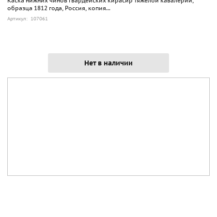
Каска нижних чинов гвардейских кирасир тяжелой кавалерии,
образца 1812 года, Россия, копия...
Артикул: 107061
Нет в наличии