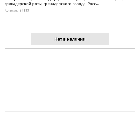
гренадерской роты, гренадерского взвода, Росс...
Артикул: 64833
Нет в наличии