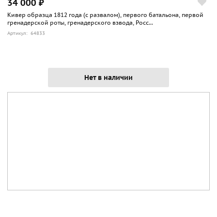
34 000 ₽
Кивер образца 1812 года (с развалом), первого батальона, первой
гренадерской роты, гренадерского взвода, Росс...
Артикул: 64833
Нет в наличии