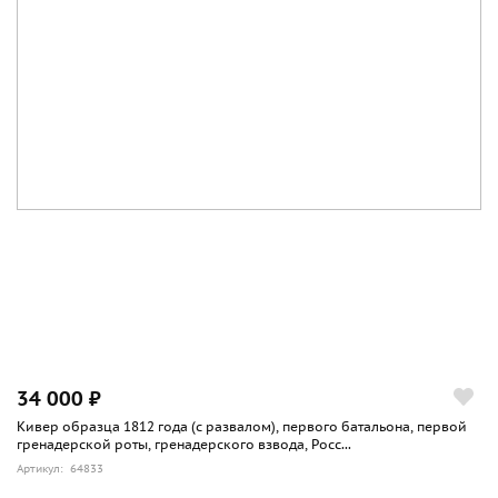
34 000 ₽
Кивер образца 1812 года (с развалом), первого батальона, первой
гренадерской роты, гренадерского взвода, Росс...
Артикул: 64833