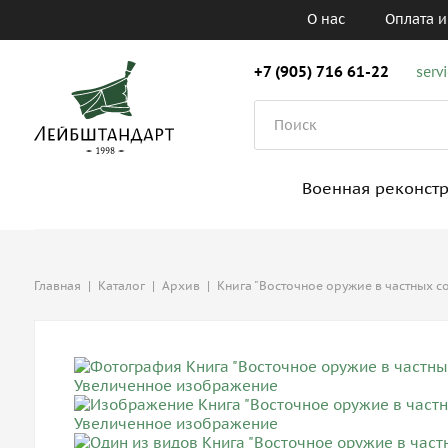
О нас
Оплата и
+7 (905) 716 61-22
serv
Военная реконст
Главная
|
Каталог
|
Архив
|
Книга "Восточное оружие в частных с