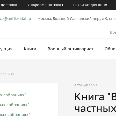
 доставка
Униформа на заказ
Реквизит для кино
ice@antikvariat.ru
Москва, Большой Саввинский пер., д.9, стр.
рукция
Книги
Военный антиквариат
Обно
обраниях"
Артикул: 58778
Книга "
частных