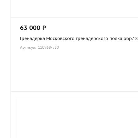
63 000 ₽
Гренадерка Московского гренадерского полка обр.1803
Артикул: 110968-530