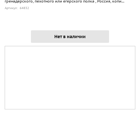
гренадерского, пехотного или егерского полка , Россия, копи...
Артикул: 64832
Нет в наличии