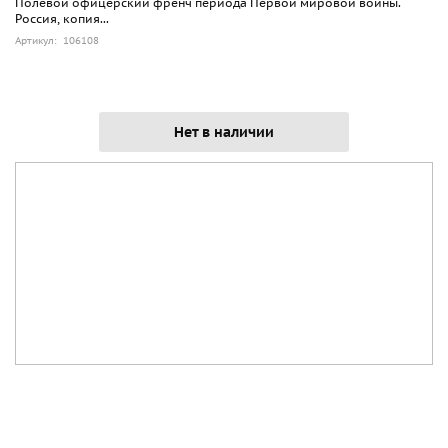
Полевой офицерский френч периода Первой мировой войны.
Россия, копия...
Артикул: 106108
Нет в наличии