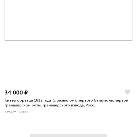
34 000 ₽
Кивер образца 1812 года (с развалом), первого батальона, первой
гренадерской роты, гренадерского взвода, Росс...
Артикул: 64833