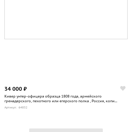
34 000 ₽
Кивер унтер-офицера образца 1808 года, армейского
гренадерского, пехотного или егерского полка , Россия, копи...
Артикул: 64832