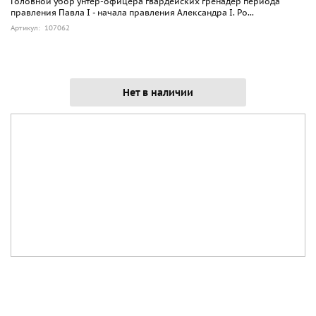
Головной убор унтер-офицера гвардейских гренадер периода
правления Павла I - начала правления Александра I. Ро...
Артикул: 107062
Нет в наличии