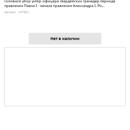
Головной убор унтер-офицера гвардейских гренадер периода
правления Павла I - начала правления Александра I. Ро...
Артикул: 107062
Нет в наличии