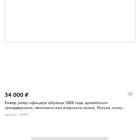
34 000 ₽
Кивер унтер-офицера образца 1808 года, армейского
гренадерского, пехотного или егерского полка , Россия, копи...
Артикул: 64832