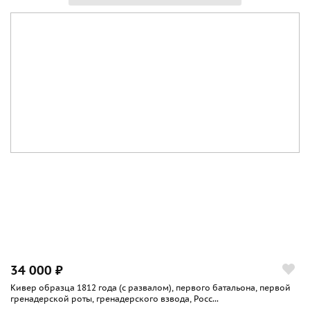
34 000 ₽
Кивер образца 1812 года (с развалом), первого батальона, первой
гренадерской роты, гренадерского взвода, Росс...