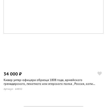
34 000 ₽
Кивер унтер-офицера образца 1808 года, армейского
гренадерского, пехотного или егерского полка , Россия, копи...
Артикул: 64832