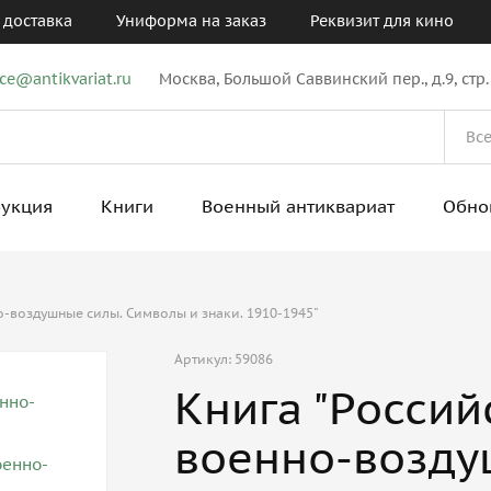
 доставка
Униформа на заказ
Реквизит для кино
ice@antikvariat.ru
Москва, Большой Саввинский пер., д.9, стр.
рукция
Книги
Военный антиквариат
Обно
о-воздушные силы. Символы и знаки. 1910-1945"
Артикул: 59086
Книга "Россий
военно-возду