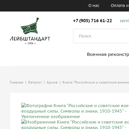
О нас
Оплата и
+7 (905) 716 61-22
serv
Военная реконст
Главная
|
Каталог
|
Архив
|
Книга "Российские и советские военн