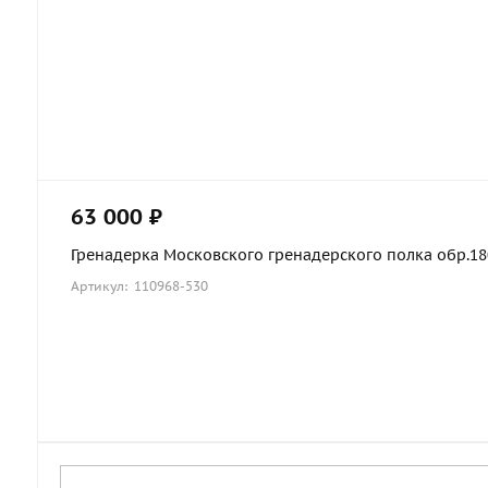
63 000 ₽
Гренадерка Московского гренадерского полка обр.1803
Артикул: 110968-530