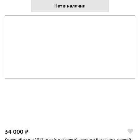
Нет в наличии
34 000 ₽
Кивер образца 1812 года (с развалом), первого батальона, первой