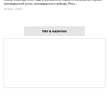
гренадерской роты, гренадерского взвода, Росс...
Артикул: 64833
Нет в наличии