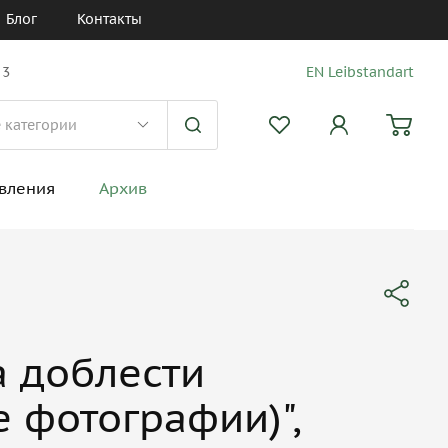
Блог
Контакты
 3
EN Leibstandart
вления
Архив
а доблести
е фотографии)",