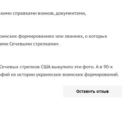
скими справками воинов, документами,
воинских формированиях или званиях, о которых
мими Сечевыми стрелками».
Сечевых стрелков США выкупило эти фото. А в 90-х
графий из истории украинских воинских формирований.
Оставить отзыв