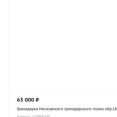
63 000 ₽
Гренадерка Московского гренадерского полка обр.1803
Артикул: 110968-530