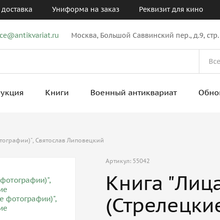
 доставка
Униформа на заказ
Реквизит для кино
ice@antikvariat.ru
Москва, Большой Саввинский пер., д.9, стр.
рукция
Книги
Военный антиквариат
Обно
отографии)", Святослав Липовецкий
Артикул: 55042
Книга "Лиц
(Стрелецки