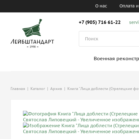
О нас
Оплата и
+7 (905) 716 61-22
serv
Военная реконст
Главная
|
Каталог
|
Архив
|
Книга "Лица доблести (Стрелецкие ф