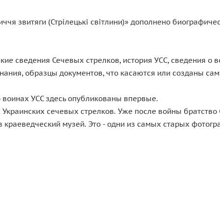
ччя звитяги (Стрілецькі світлини)» дополнено биографиче
ие сведения Сечевых стрелков, история УСС, сведения о 
инания, образцы документов, что касаются или созданы са
 воинах УСС здесь опубликованы впервые.
 Украинских сечевых стрелков. Уже после войны братство 
и в краеведческий музей. Это - одни из самых старых фото